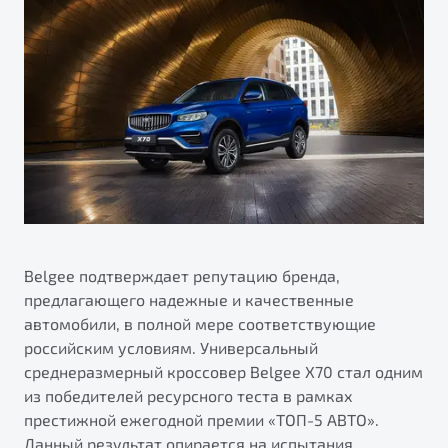
ПОДДЕРЖКА
Автокредит
О дилерском центре
Трейд-ин
Гарантия Belgee
Правовая информация
Яркий кроссовер
Страхование
Belgee Линк
от 2 219 990 ₽*
НАША КОМАНДА
Расчет КАСКО
Belgee Клуб
Обзор
В наличии
Belgee Плюс
Реферальная программа
S50
Клиентская поддержка
Помощь на дорогах
Belgee подтверждает репутацию бренда,
предлагающего надежные и качественные
автомобили, в полной мере соответствующие
российским условиям. Универсальный
среднеразмерный кроссовер Belgee X70 стал одним
из победителей ресурсного теста в рамках
престижной ежегодной премии «ТОП-5 АВТО».
Узнайте о специальных выгодах при покупке
Элегантный и практичный седан
Данный результат опирается на испытания,
автомобиля Belgee