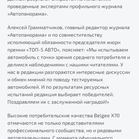
от 1 699 990 ₽*
проведенные экспертами профильного журнала
Подробно
«Автопанорама».
Обзор
В наличии
Алексей Грамматчиков, главный редактор журнала
«Автопанорама» и по совместительству
X70
Будьте еще более уверены на дорогах с программой
исполняющий обязанности председателя жюри
"Помощь на дорогах"
Автомобили в наличии
премии «ТОП-5 АВТО», поясняет: «Мы испытываем
Тест-драйв
Преимущества программы
автомобиль с точки зрения среднего потребителя и
Автокредит
делимся наблюдениями с нашими читателями. У
Спецпредложения
нас в редакции разгораются интересные дискуссии
и обмен мнений по поводу тестируемых
автомобилей. И по результатам ресурсных
Запись на сервис
испытаний редакция выбирает победителей.
Калькулятор ТО
Поздравляем их с заслуженной наградой!»
Универсальный кроссовер
Клиентская поддержка
от 2 499 990 ₽*
Высокие потребительские качества Belgee X70
отмечаются не только представителями
Обзор
В наличии
профессионального сообщества, но и рядовыми
автовладельцами. С момента официального